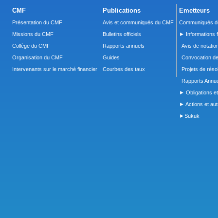
CMF
Publications
Emetteurs
Présentation du CMF
Avis et communiqués du CMF
Communiqués de
Missions du CMF
Bulletins officiels
► Informations f
Collège du CMF
Rapports annuels
Avis de notatio
Organisation du CMF
Guides
Convocation d
Intervenants sur le marché financier
Courbes des taux
Projets de réso
Rapports Annue
► Obligations et
► Actions et autr
►Sukuk