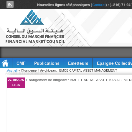
Nouvelles lignes téléphoniques (
Contact
) : (+216) 71 94
CMF
Publications
Emetteurs
Épargne Collecti
Vous êtes ici
Accueil
» Changement de dirigeant : BMCE CAPITAL ASSET MANAGEMENT
Accès à l'information
27/10/2025
Changement de dirigeant : BMCE CAPITAL ASSET MANAGEMEN
14:26