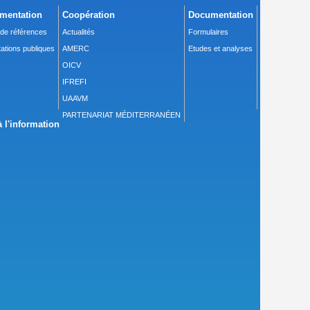
mentation
Coopération
Documentation
 de références
Actualités
Formulaires
ations publiques
AMERC
Etudes et analyses
OICV
IFREFI
UAAVM
PARTENARIAT MÉDITERRANÉEN
 l'information