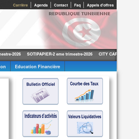
0
Carrière
Agenda
Contact
Faq
Appels d'offres
2026
SOTIPAPIER-2 eme trimestre-2026
CITY CARS-2 eme trimestre
ion
Education Financière