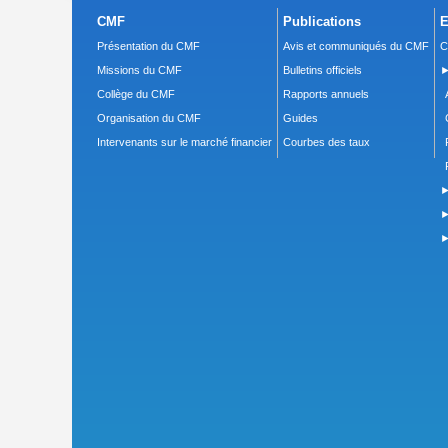
CMF
Publications
E
Présentation du CMF
Avis et communiqués du CMF
C
Missions du CMF
Bulletins officiels
►
Collège du CMF
Rapports annuels
Organisation du CMF
Guides
Intervenants sur le marché financier
Courbes des taux
►
►
►