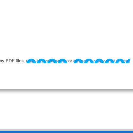
lay PDF files.
or
Download adobe Acrobat
click here to download the PDF file.