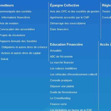
metteurs
Épargne Collective
Régle
ommuniqués des sociétés
Avis des OPC et des sociétés de gestion
Textes
 Informations financières
Agréments accordés par le CMF
Consult
Avis de notation
Démarrage des souscriptions
Convocation des assemblées
Etats financiers
Projets de résolutions
Rapports Annuels des Sociétés
Education Financière
Accès à
 Obligations et autres titres de créance
Actualités
 Actions et autres titres de capital
ABC de l’économie
Sukuk
Le marché financier
Les valeurs mobilières
Les véhicules d’investissement collectif
Conseils pratiques
Déposer une plainte
Guide de l’investisseur
Le Crowdfunding
Finance verte
Les incitations en faveur de la RSE