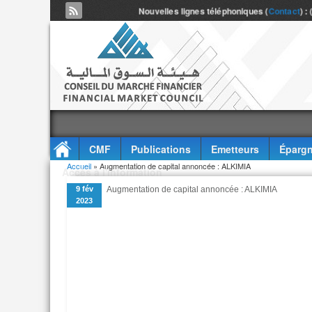
Nouvelles lignes téléphoniques (
Contact
) :
CMF
Publications
Emetteurs
Épargn
Vous êtes ici
Accueil
» Augmentation de capital annoncée : ALKIMIA
Accès à l'information
9 fév
Augmentation de capital annoncée : ALKIMIA
2023