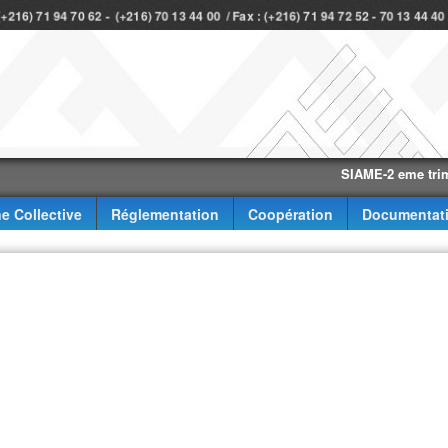
 (+216) 71 94 70 62 - (+216) 70 13 44 00 / Fax : (+216) 71 94 72 52 - 70 13 44 4
SIAME-2 eme trimestre-
e Collective
Réglementation
Coopération
Documentat