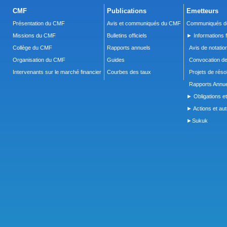
CMF
Publications
Emetteurs
Présentation du CMF
Avis et communiqués du CMF
Communiqués de
Missions du CMF
Bulletins officiels
► Informations f
Collège du CMF
Rapports annuels
Avis de notatio
Organisation du CMF
Guides
Convocation d
Intervenants sur le marché financier
Courbes des taux
Projets de réso
Rapports Annue
► Obligations et
► Actions et autr
►Sukuk