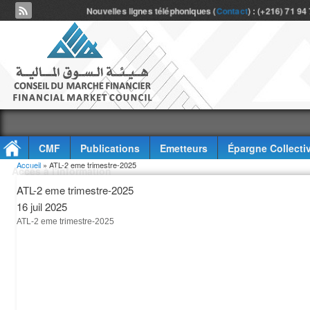
Nouvelles lignes téléphoniques (
Contact
) : (+216) 71 94
CMF
Publications
Emetteurs
Épargne Collecti
Vous êtes ici
Accueil
» ATL-2 eme trimestre-2025
Accès à l'information
ATL-2 eme trimestre-2025
16 juil 2025
ATL-2 eme trimestre-2025