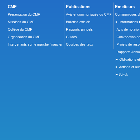
CMF
Publications
Emetteurs
Présentation du CMF
Avis et communiqués du CMF
Communiqués de
Missions du CMF
Bulletins officiels
► Informations f
Collège du CMF
Rapports annuels
Avis de notatio
Organisation du CMF
Guides
Convocation d
Intervenants sur le marché financier
Courbes des taux
Projets de réso
Rapports Annue
► Obligations et
► Actions et autr
►Sukuk