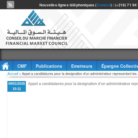
Nouvelles lignes téléphoniques (
Contact
) : (+216) 71 94
CMF
Publications
Emetteurs
Épargne Collecti
Vous êtes ici
Accueil
» Appel a candidatures pour la designation d’un administrateur representant les 
Accès à l'information
09/01/2026
Appel a candidatures pour la designation d’un administrateur repre
15:11