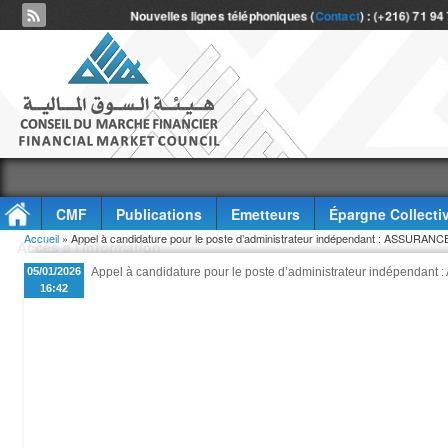
Nouvelles lignes téléphoniques (
Contact
) : (+216) 71 94
CMF
Publications
Emetteurs
Épargne Collecti
Vous êtes ici
Accueil
» Appel à candidature pour le poste d’administrateur indépendant : ASSUR
Accès à l'information
05/01/2026
Appel à candidature pour le poste d’administrateur indépend
16:42