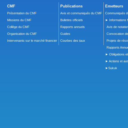
CMF
Publications
Emetteurs
Présentation du CMF
Avis et communiqués du CMF
Communiqués de
Missions du CMF
Bulletins officiels
► Informations f
Collège du CMF
Rapports annuels
Avis de notatio
Organisation du CMF
Guides
Convocation d
Intervenants sur le marché financier
Courbes des taux
Projets de réso
Rapports Annue
► Obligations et
► Actions et autr
►Sukuk