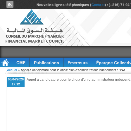
Nouvelles lignes téléphoniques (
Contact
) : (+216) 71 94
CMF
Publications
Emetteurs
Épargne Collecti
Vous êtes ici
Accueil
» Appel à candidature pour le choix d'un d’administrateur indépendant : BNA
Accès à l'information
03/04/2026
Appel à candidature pour le choix d'un d’administrateur indépend
17:12