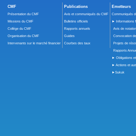
CMF
Publications
Emetteurs
Présentation du CMF
Avis et communiqués du CMF
Communiqués de
Missions du CMF
Bulletins officiels
► Informations f
Collège du CMF
Rapports annuels
Avis de notatio
Organisation du CMF
Guides
Convocation d
Intervenants sur le marché financier
Courbes des taux
Projets de réso
Rapports Annue
► Obligations et
► Actions et autr
►Sukuk