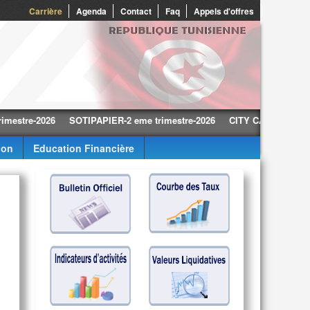
0
Carrière
Agenda
Contact
Faq
Appels d'offres
e-2026
SOTIPAPIER-2 eme trimestre-2026
CITY CARS-2 eme trimest
ion
Education Financière