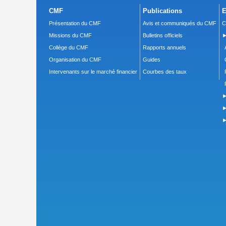
CMF
Publications
E
Présentation du CMF
Avis et communiqués du CMF
C
Missions du CMF
Bulletins officiels
►
Collège du CMF
Rapports annuels
Organisation du CMF
Guides
Intervenants sur le marché financier
Courbes des taux
►
►
►