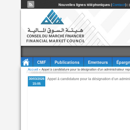
Nouvelles lignes téléphoniques (
Contact
) :
CMF
Publications
Emetteurs
Épargn
Vous êtes ici
Accueil
» Appel à candidature pour la désignation d’un administrateur re
Accès à l'information
30/03/2026
Appel à candidature pour la désignation d’un admini
15:05