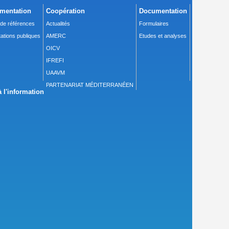
mentation
Coopération
Documentation
 de références
Actualités
Formulaires
ations publiques
AMERC
Etudes et analyses
OICV
IFREFI
UAAVM
PARTENARIAT MÉDITERRANÉEN
 l'information