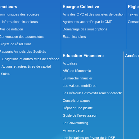
metteurs
Épargne Collective
Régle
ommuniqués des sociétés
Avis des OPC et des sociétés de gestion
Textes
 Informations financières
Agréments accordés par le CMF
Consult
Avis de notation
Démarrage des souscriptions
Convocation des assemblées
Etats financiers
Projets de résolutions
Rapports Annuels des Sociétés
Education Financière
Accès à
 Obligations et autres titres de créance
Actualités
 Actions et autres titres de capital
ABC de l’économie
Sukuk
Le marché financier
Les valeurs mobilières
Les véhicules d’investissement collectif
Conseils pratiques
Déposer une plainte
Guide de l’investisseur
Le Crowdfunding
Finance verte
Les incitations en faveur de la RSE