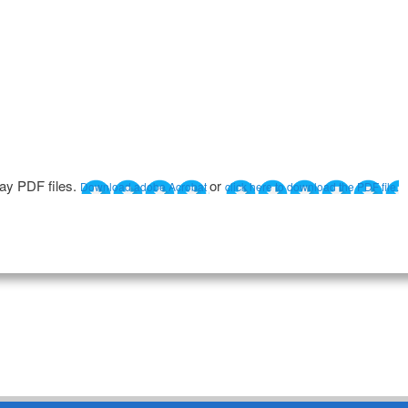
lay PDF files.
or
Download adobe Acrobat
click here to download the PDF file.