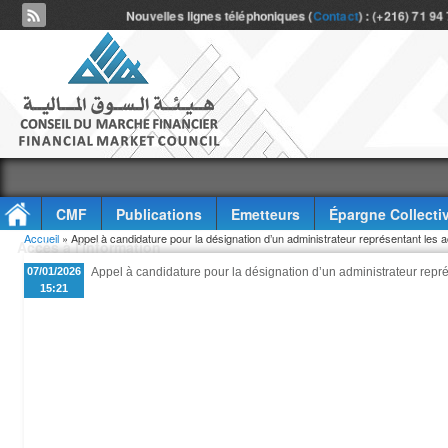
Nouvelles lignes téléphoniques (
Contact
) : (+216) 71 94
CMF
Publications
Emetteurs
Épargne Collecti
Vous êtes ici
Accueil
» Appel à candidature pour la désignation d’un administrateur représentant les a
Accès à l'information
07/01/2026
Appel à candidature pour la désignation d’un administrateur repré
15:21