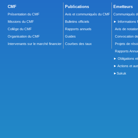
CMF
Publications
Emetteurs
Présentation du CMF
Avis et communiqués du CMF
Communiqués de
Missions du CMF
Bulletins officiels
► Informations f
Collège du CMF
Rapports annuels
Avis de notatio
Organisation du CMF
Guides
Convocation d
Intervenants sur le marché financier
Courbes des taux
Projets de réso
Rapports Annue
► Obligations et
► Actions et autr
►Sukuk