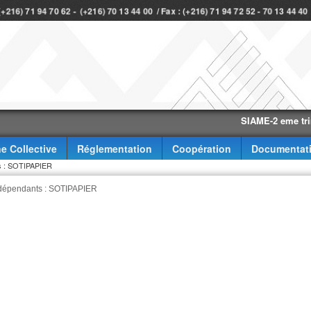
 (+216) 71 94 70 62 - (+216) 70 13 44 00 / Fax : (+216) 71 94 72 52 - 70 13 44 4
SIAME-2 eme trimestre
e Collective
Réglementation
Coopération
Documentat
ts : SOTIPAPIER
indépendants : SOTIPAPIER