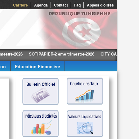
0
Carrière
Agenda
Contact
Faq
Appels d'offres
-2026
SOTIPAPIER-2 eme trimestre-2026
CITY CARS-2 eme trimestr
ion
Education Financière