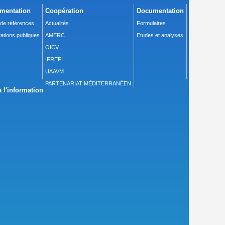
mentation
Coopération
Documentation
 de références
Actualités
Formulaires
ations publiques
AMERC
Etudes et analyses
OICV
IFREFI
UAAVM
PARTENARIAT MÉDITERRANÉEN
 l'information