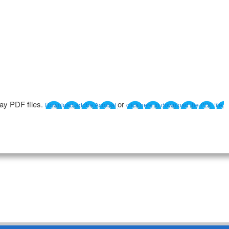
lay PDF files.
or
Download adobe Acrobat
click here to download the PDF file.