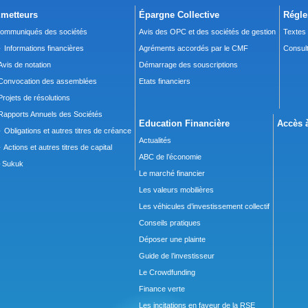
metteurs
Épargne Collective
Régle
ommuniqués des sociétés
Avis des OPC et des sociétés de gestion
Textes
 Informations financières
Agréments accordés par le CMF
Consult
Avis de notation
Démarrage des souscriptions
Convocation des assemblées
Etats financiers
Projets de résolutions
Rapports Annuels des Sociétés
Education Financière
Accès à
 Obligations et autres titres de créance
Actualités
 Actions et autres titres de capital
ABC de l’économie
Sukuk
Le marché financier
Les valeurs mobilières
Les véhicules d’investissement collectif
Conseils pratiques
Déposer une plainte
Guide de l’investisseur
Le Crowdfunding
Finance verte
Les incitations en faveur de la RSE