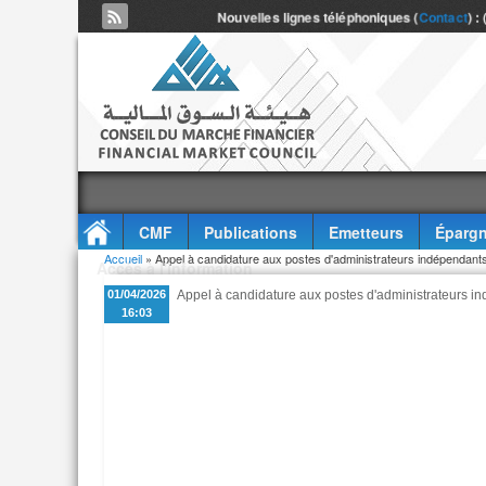
Nouvelles lignes téléphoniques (
Contact
) :
CMF
Publications
Emetteurs
Épargn
Vous êtes ici
Accueil
» Appel à candidature aux postes d'administrateurs indépendan
Accès à l'information
01/04/2026
Appel à candidature aux postes d'administrateurs 
16:03