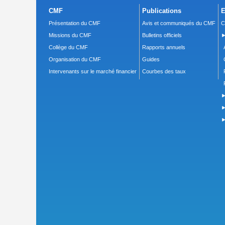
CMF
Publications
E
Présentation du CMF
Avis et communiqués du CMF
C
Missions du CMF
Bulletins officiels
►
Collège du CMF
Rapports annuels
Organisation du CMF
Guides
Intervenants sur le marché financier
Courbes des taux
►
►
►