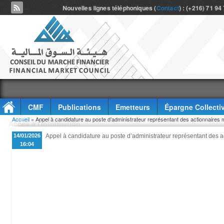
Nouvelles lignes téléphoniques (
Contact
) : (+216) 71 94
CMF
Publications
Emetteurs
Épargne Collecti
Vous êtes ici
Accueil
» Appel à candidature au poste d’administrateur représentant des actionnaires 
Accès à l'information
14/01/2026
Appel à candidature au poste d’administrateur représentant des a
16:04