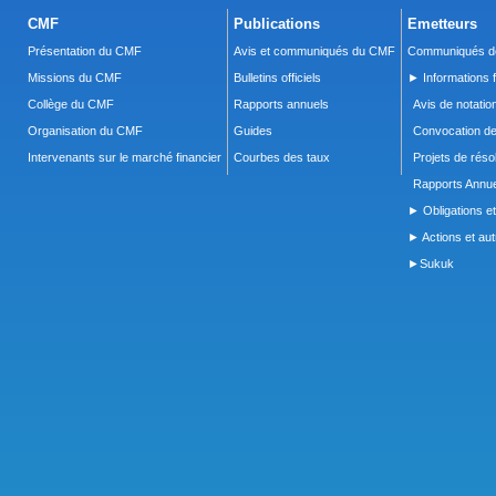
CMF
Publications
Emetteurs
Présentation du CMF
Avis et communiqués du CMF
Communiqués de
Missions du CMF
Bulletins officiels
► Informations f
Collège du CMF
Rapports annuels
Avis de notatio
Organisation du CMF
Guides
Convocation d
Intervenants sur le marché financier
Courbes des taux
Projets de réso
Rapports Annue
► Obligations et
► Actions et autr
►Sukuk