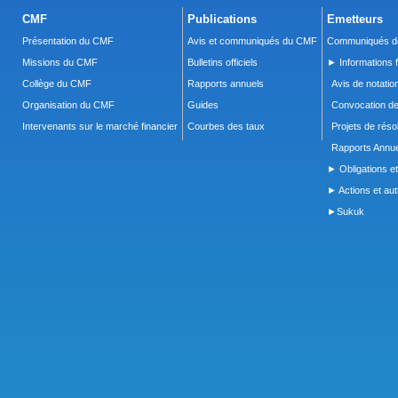
CMF
Publications
Emetteurs
Présentation du CMF
Avis et communiqués du CMF
Communiqués de
Missions du CMF
Bulletins officiels
► Informations f
Collège du CMF
Rapports annuels
Avis de notatio
Organisation du CMF
Guides
Convocation d
Intervenants sur le marché financier
Courbes des taux
Projets de réso
Rapports Annue
► Obligations et
► Actions et autr
►Sukuk