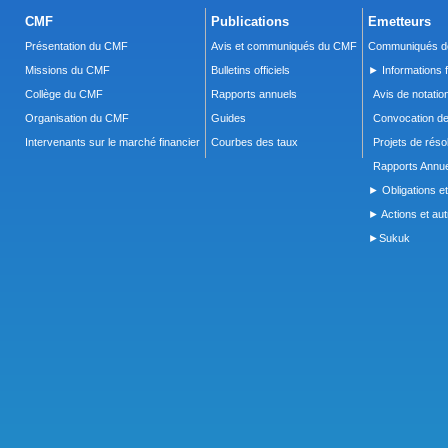
CMF
Publications
Emetteurs
Présentation du CMF
Avis et communiqués du CMF
Communiqués de
Missions du CMF
Bulletins officiels
► Informations f
Collège du CMF
Rapports annuels
Avis de notatio
Organisation du CMF
Guides
Convocation d
Intervenants sur le marché financier
Courbes des taux
Projets de réso
Rapports Annue
► Obligations et
► Actions et autr
►Sukuk