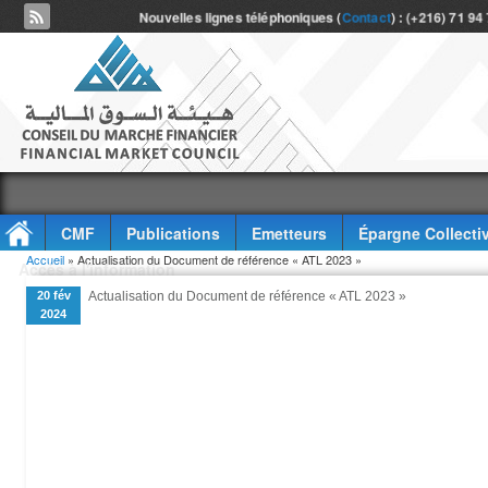
Nouvelles lignes téléphoniques (
Contact
) : (+216) 71 94
CMF
Publications
Emetteurs
Épargne Collecti
Vous êtes ici
Accueil
» Actualisation du Document de référence « ATL 2023 »
Accès à l'information
20 fév
Actualisation du Document de référence « ATL 2023 »
2024