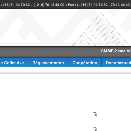
 (+216) 71 94 70 62 - (+216) 70 13 44 00 / Fax : (+216) 71 94 72 52 - 70 13 44 4
SIAME-2 eme trimestre-
e Collective
Réglementation
Coopération
Documentat