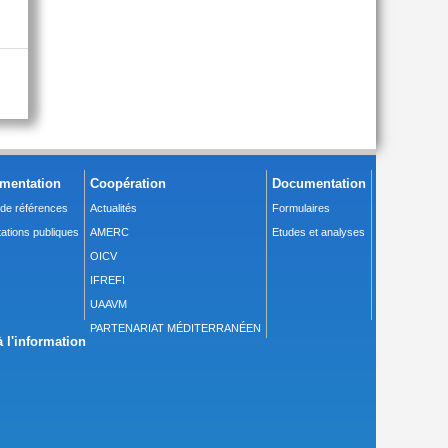
mentation
Coopération
Documentation
 de références
Actualités
Formulaires
ations publiques
AMERC
Etudes et analyses
OICV
IFREFI
UAAVM
PARTENARIAT MÉDITERRANÉEN
 l'information