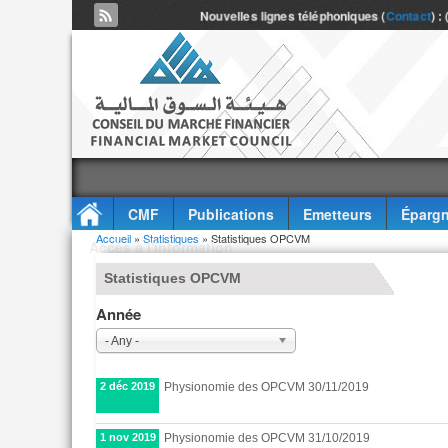
Nouvelles lignes téléphoniques (
Contact
) :
CMF
Publications
Emetteurs
Épargn
Vous êtes ici
Accueil
»
Statistiques
» Statistiques OPCVM
Accès à l'information
Statistiques OPCVM
Année
- Any -
2 déc 2019
Physionomie des OPCVM 30/11/2019
1 nov 2019
Physionomie des OPCVM 31/10/2019