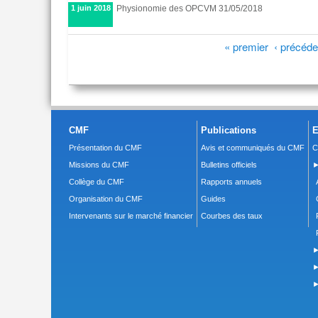
1 juin 2018
Physionomie des OPCVM 31/05/2018
Pages
« premier
‹ précéde
CMF
Publications
E
Présentation du CMF
Avis et communiqués du CMF
C
Missions du CMF
Bulletins officiels
►
Collège du CMF
Rapports annuels
Organisation du CMF
Guides
Intervenants sur le marché financier
Courbes des taux
►
►
►