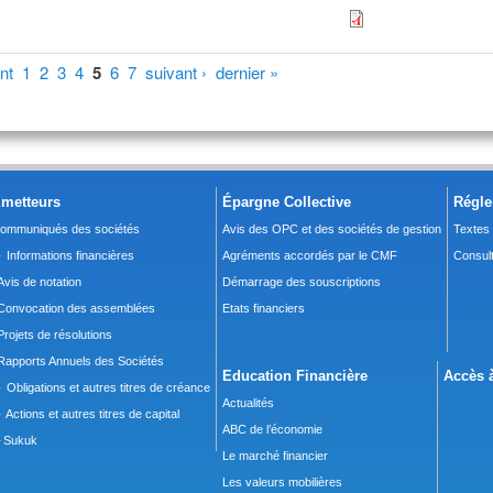
nt
1
2
3
4
5
6
7
suivant ›
dernier »
metteurs
Épargne Collective
Régle
ommuniqués des sociétés
Avis des OPC et des sociétés de gestion
Textes
 Informations financières
Agréments accordés par le CMF
Consult
Avis de notation
Démarrage des souscriptions
Convocation des assemblées
Etats financiers
Projets de résolutions
Rapports Annuels des Sociétés
Education Financière
Accès à
 Obligations et autres titres de créance
Actualités
 Actions et autres titres de capital
ABC de l’économie
Sukuk
Le marché financier
Les valeurs mobilières