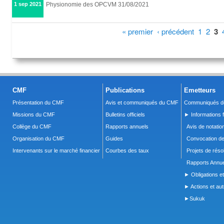
1 sep 2021
Physionomie des OPCVM 31/08/2021
Pages
« premier
‹ précédent
1
2
3
CMF
Publications
Emetteurs
Présentation du CMF
Avis et communiqués du CMF
Communiqués de
Missions du CMF
Bulletins officiels
► Informations f
Collège du CMF
Rapports annuels
Avis de notatio
Organisation du CMF
Guides
Convocation d
Intervenants sur le marché financier
Courbes des taux
Projets de réso
Rapports Annue
► Obligations et
► Actions et autr
►Sukuk