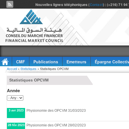
Nouvelles lignes téléphoniques (
Contact
) : (+216) 71 94
CMF
Publications
Emetteurs
Épargne Collecti
Vous êtes ici
Accueil
»
Statistiques
» Statistiques OPCVM
Accès à l'information
Statistiques OPCVM
Année
3 avr 2023
Physionomie des OPCVM 31/03/2023
28 fév 2023
Physionomie des OPCVM 28/02/2023