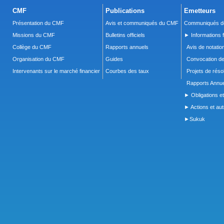
CMF
Publications
Emetteurs
Présentation du CMF
Avis et communiqués du CMF
Communiqués de
Missions du CMF
Bulletins officiels
► Informations f
Collège du CMF
Rapports annuels
Avis de notatio
Organisation du CMF
Guides
Convocation d
Intervenants sur le marché financier
Courbes des taux
Projets de réso
Rapports Annue
► Obligations et
► Actions et autr
►Sukuk