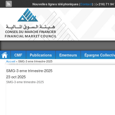
Nouvelles lignes téléphoniques (
Contact
) : (+216) 71 94
CMF
Publications
Emetteurs
Épargne Collecti
Vous êtes ici
Accueil
» SMG-3 eme trimestre-2025
Accès à l'information
SMG-3 eme trimestre-2025
23 oct 2025
SMG-3 eme trimestre-2025