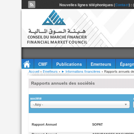
Nouvelles lignes téléphoniques (
Contact
) :
CMF
Publications
Emetteurs
Épargn
Vous êtes ici
Accueil
»
Emetteurs
»
► Informations financières
» Rapports annuels de
Accès à l'information
Rapports annuels des sociétés
société
- Any -
Rapport Annuel
SOPAT