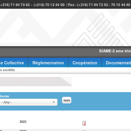
 (+216) 71 94 70 62 - (+216) 70 13 44 00 / Fax : (+216) 71 94 72 52 - 70 13 44 4
SIAME-2 eme trimestre-2
e Collective
Réglementation
Coopération
Documentat
s sociétés
Année
- Any -
2021