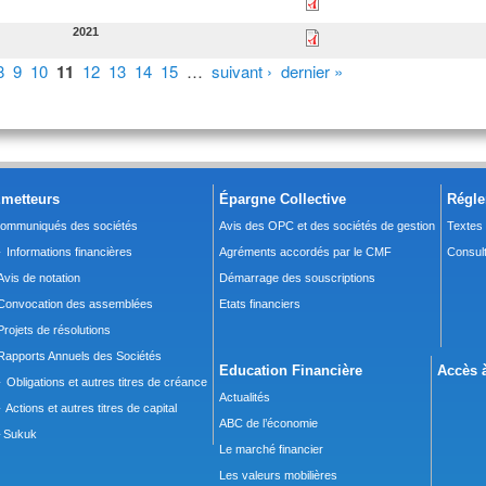
2021
8
9
10
11
12
13
14
15
…
suivant ›
dernier »
metteurs
Épargne Collective
Régle
ommuniqués des sociétés
Avis des OPC et des sociétés de gestion
Textes
 Informations financières
Agréments accordés par le CMF
Consult
Avis de notation
Démarrage des souscriptions
Convocation des assemblées
Etats financiers
Projets de résolutions
Rapports Annuels des Sociétés
Education Financière
Accès à
 Obligations et autres titres de créance
Actualités
 Actions et autres titres de capital
ABC de l’économie
Sukuk
Le marché financier
Les valeurs mobilières