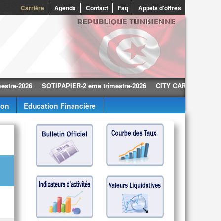
0
Carrière
Agenda
Contact
Faq
Appels d'offres
026
SOTIPAPIER-2 eme trimestre-2026
CITY CARS-2 eme trimestre-
ion
Education Financière