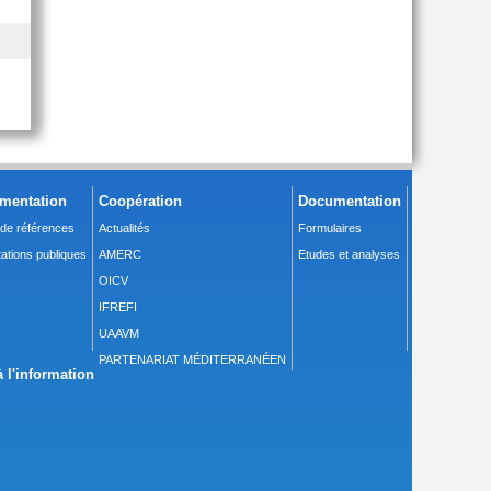
mentation
Coopération
Documentation
 de références
Actualités
Formulaires
ations publiques
AMERC
Etudes et analyses
OICV
IFREFI
UAAVM
PARTENARIAT MÉDITERRANÉEN
 l'information