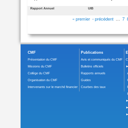
Rapport Annuel
UIB
Pages
« premier
‹ précédent
…
7
CMF
Publications
E
Présentation du CMF
Avis et communiqués du CMF
C
Missions du CMF
Bulletins officiels
►
Collège du CMF
Rapports annuels
Organisation du CMF
Guides
Intervenants sur le marché financier
Courbes des taux
►
►
►