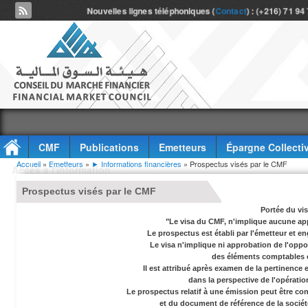
Nouvelles lignes téléphoniques (
Contact
) : (+216) 71 94
CMF
Publications
Emetteurs
Épargne Collecti
Vous êtes ici
Accueil
»
Emetteurs
»
► Informations financières
» Prospectus visés par le CMF
Accès à l'information
Prospectus visés par le CMF
Portée du vi
"Le visa du CMF, n'implique aucune app
Le prospectus est établi par l'émetteur et en
Le visa n'implique ni approbation de l'oppor
des éléments comptables e
Il est attribué après examen de la pertinence
dans la perspective de l'opérati
Le prospectus relatif à une émission peut être co
et du document de référence de la socié