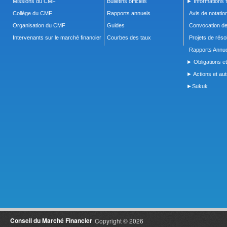
Missions du CMF
Bulletins officiels
► Informations f
Collège du CMF
Rapports annuels
Avis de notatio
Organisation du CMF
Guides
Convocation d
Intervenants sur le marché financier
Courbes des taux
Projets de réso
Rapports Annue
► Obligations et
► Actions et autr
►Sukuk
Conseil du Marché Financier
Copyright © 2026