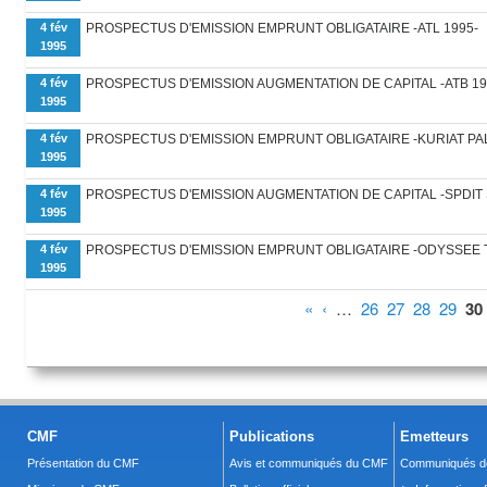
4 fév
PROSPECTUS D'EMISSION EMPRUNT OBLIGATAIRE -ATL 1995-
1995
4 fév
PROSPECTUS D'EMISSION AUGMENTATION DE CAPITAL -ATB 19
1995
4 fév
PROSPECTUS D'EMISSION EMPRUNT OBLIGATAIRE -KURIAT PA
1995
4 fév
PROSPECTUS D'EMISSION AUGMENTATION DE CAPITAL -SPDIT 
1995
4 fév
PROSPECTUS D'EMISSION EMPRUNT OBLIGATAIRE -ODYSSEE 
1995
Pages
«
‹
…
26
27
28
29
30
CMF
Publications
Emetteurs
Présentation du CMF
Avis et communiqués du CMF
Communiqués de