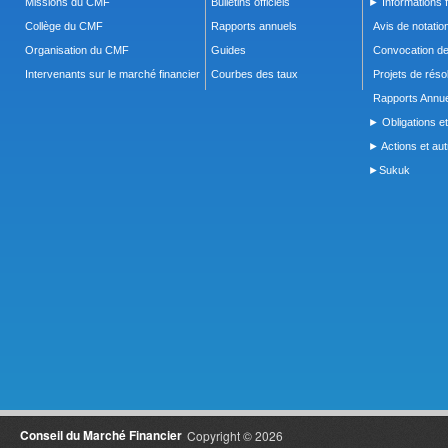
Missions du CMF
Bulletins officiels
► Informations f
Collège du CMF
Rapports annuels
Avis de notatio
Organisation du CMF
Guides
Convocation d
Intervenants sur le marché financier
Courbes des taux
Projets de réso
Rapports Annue
► Obligations et
► Actions et autr
►Sukuk
Conseil du Marché Financier
Copyright © 2026