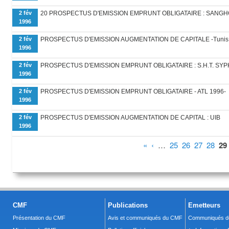
2 fév
20 PROSPECTUS D'EMISSION EMPRUNT OBLIGATAIRE : SANGH
1996
2 fév
PROSPECTUS D'EMISSION AUGMENTATION DE CAPITALE -Tunis 
1996
2 fév
PROSPECTUS D'EMISSION EMPRUNT OBLIGATAIRE : S.H.T. SY
1996
2 fév
PROSPECTUS D'EMISSION EMPRUNT OBLIGATAIRE - ATL 1996-
1996
2 fév
PROSPECTUS D'EMISSION AUGMENTATION DE CAPITAL : UIB
1996
Pages
«
‹
…
25
26
27
28
29
CMF
Publications
Emetteurs
Présentation du CMF
Avis et communiqués du CMF
Communiqués de