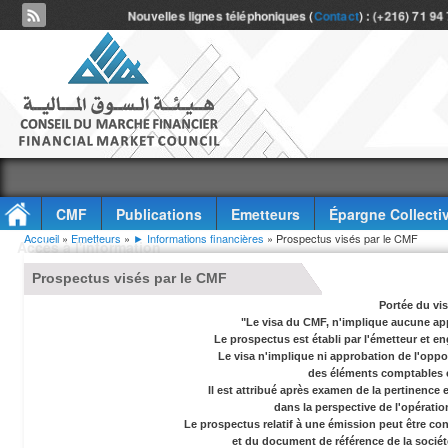
Nouvelles lignes téléphoniques (
Contact
) : (+216) 71 94
CMF
Publications
Emetteurs
Épargne Collecti
Vous êtes ici
Accueil
»
Emetteurs
»
► Informations financières
» Prospectus visés par le CMF
Accès à l'information
Prospectus visés par le CMF
Portée du vi
"Le visa du CMF, n'implique aucune app
Le prospectus est établi par l'émetteur et en
Le visa n'implique ni approbation de l'oppor
des éléments comptables e
Il est attribué après examen de la pertinence
dans la perspective de l'opérati
Le prospectus relatif à une émission peut être co
et du document de référence de la socié