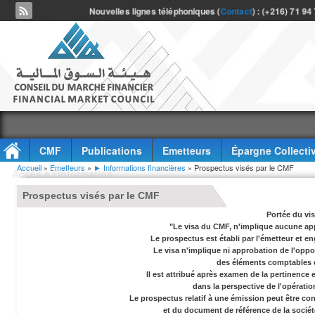
Nouvelles lignes téléphoniques (
Contact
) : (+216) 71 94
CMF
Publications
Emetteurs
Épargne Collecti
Vous êtes ici
Accueil
»
Emetteurs
»
► Informations financières
» Prospectus visés par le CMF
Accès à l'information
Prospectus visés par le CMF
Portée du vi
"Le visa du CMF, n'implique aucune app
Le prospectus est établi par l'émetteur et en
Le visa n'implique ni approbation de l'oppor
des éléments comptables e
Il est attribué après examen de la pertinence
dans la perspective de l'opérati
Le prospectus relatif à une émission peut être co
et du document de référence de la socié