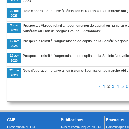
2023
2023-1
20 juil
Note d'opération relative à l'émission et l'admission au marché oblig
2023
2 mai
Prospectus Abrégé relatif à l’augmentation de capital en numéraire
2023
Adhérant au Plan d'Épargne Groupe – Actionnaire
19 avr
Prospectus relatif à l'augmentation de capital de la Société Magas
2023
19 avr
Prospectus relatif à l'augmentation de capital de la Société Nouvel
2023
22 mar
Note d'opération relative à l'émission et l'admission au marché oblig
2023
Pages
«
‹
1
2
3
4
5
6
CMF
Publications
Emetteurs
Présentation du CMF
Avis et communiqués du CMF
Communiqués de