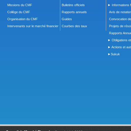
Missions du CMF
Bulletins officiels
► Informations f
Collège du CMF
Rapports annuels
Avis de notatio
Organisation du CMF
Guides
Convocation d
Intervenants sur le marché financier
Courbes des taux
Projets de réso
Rapports Annue
► Obligations et
► Actions et autr
►Sukuk