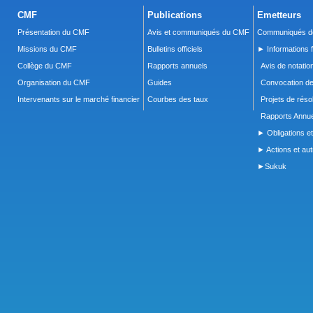
CMF
Publications
Emetteurs
Présentation du CMF
Avis et communiqués du CMF
Communiqués de
Missions du CMF
Bulletins officiels
► Informations f
Collège du CMF
Rapports annuels
Avis de notatio
Organisation du CMF
Guides
Convocation d
Intervenants sur le marché financier
Courbes des taux
Projets de réso
Rapports Annue
► Obligations et
► Actions et autr
►Sukuk