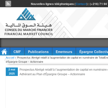
Nouvelles lignes téléphoniques (
Contact
) : (+216) 71 94
CMF
Publications
Emetteurs
Épargne Collecti
Vous êtes ici
Accueil
» Prospectus Abrégé relatif à l’augmentation de capital en numéraire de TotalE
Accès à l'information
d'Épargne Groupe – Actionnaire
2 mai
Prospectus Abrégé relatif à l’augmentation de capital en numéraire
2025
Adhérant au Plan d'Épargne Groupe – Actionnaire