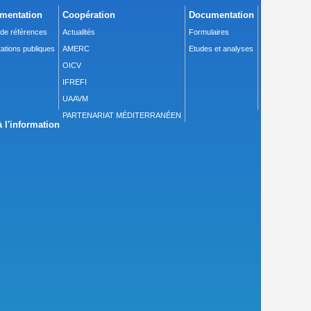
mentation
Coopération
Documentation
 de références
Actualités
Formulaires
ations publiques
AMERC
Etudes et analyses
OICV
IFREFI
UAAVM
PARTENARIAT MÉDITERRANÉEN
 l'information