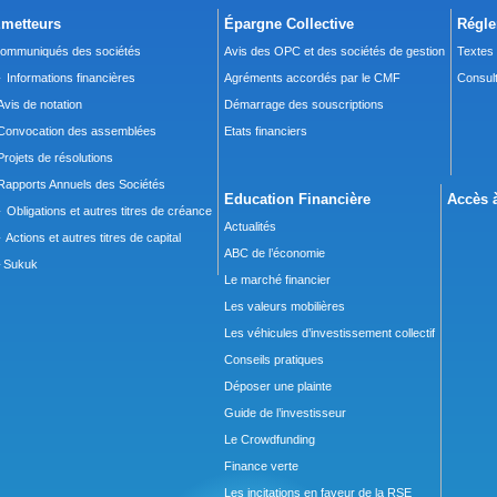
metteurs
Épargne Collective
Régle
ommuniqués des sociétés
Avis des OPC et des sociétés de gestion
Textes
 Informations financières
Agréments accordés par le CMF
Consult
Avis de notation
Démarrage des souscriptions
Convocation des assemblées
Etats financiers
Projets de résolutions
Rapports Annuels des Sociétés
Education Financière
Accès à
 Obligations et autres titres de créance
Actualités
 Actions et autres titres de capital
ABC de l’économie
Sukuk
Le marché financier
Les valeurs mobilières
Les véhicules d’investissement collectif
Conseils pratiques
Déposer une plainte
Guide de l’investisseur
Le Crowdfunding
Finance verte
Les incitations en faveur de la RSE