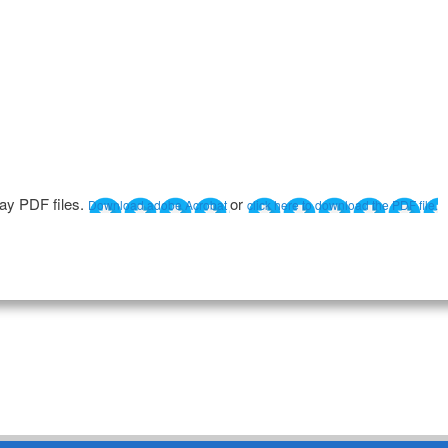
lay PDF files.
or
Download adobe Acrobat
click here to download the PDF file.