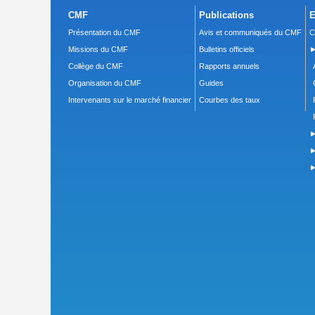
CMF
Publications
E
Présentation du CMF
Avis et communiqués du CMF
C
Missions du CMF
Bulletins officiels
►
Collège du CMF
Rapports annuels
Organisation du CMF
Guides
Intervenants sur le marché financier
Courbes des taux
►
►
►