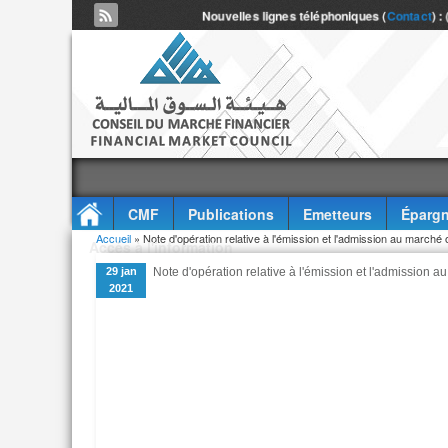
Nouvelles lignes téléphoniques (
Contact
) :
CMF
Publications
Emetteurs
Épargn
Vous êtes ici
Accueil
» Note d'opération relative à l'émission et l'admission au marché 
Accès à l'information
29 jan
Note d'opération relative à l'émission et l'admission 
2021