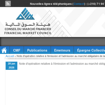
Nouvelles lignes téléphoniques (
Contact
) : (+216) 71 94
CMF
Publications
Emetteurs
Épargne Collecti
Vous êtes ici
Accueil
» Note d'opération relative à l'émission et l'admission au marché obligataire de l
Accès à l'information
28 jan
Note d'opération relative à l'émission et l'admission au marché oblig
2026