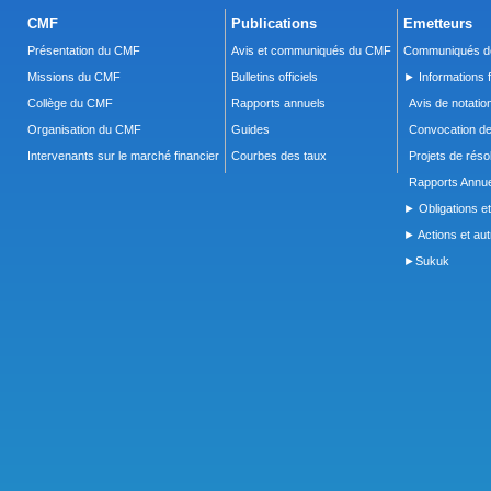
CMF
Publications
Emetteurs
Présentation du CMF
Avis et communiqués du CMF
Communiqués de
Missions du CMF
Bulletins officiels
► Informations f
Collège du CMF
Rapports annuels
Avis de notatio
Organisation du CMF
Guides
Convocation d
Intervenants sur le marché financier
Courbes des taux
Projets de réso
Rapports Annue
► Obligations et
► Actions et autr
►Sukuk