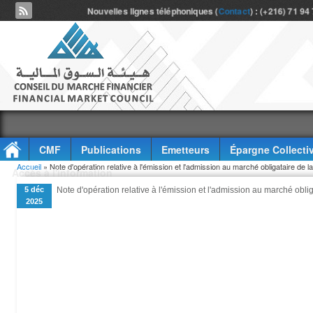
Nouvelles lignes téléphoniques (
Contact
) : (+216) 71 94
CMF
Publications
Emetteurs
Épargne Collecti
Vous êtes ici
Accueil
» Note d'opération relative à l'émission et l'admission au marché obligataire de l
Accès à l'information
5 déc
Note d'opération relative à l'émission et l'admission au marché obli
2025