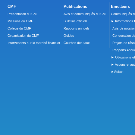
CMF
Publications
Emetteurs
Présentation du CMF
Avis et communiqués du CMF
Communiqués de
Missions du CMF
Bulletins officiels
► Informations f
Collège du CMF
Rapports annuels
Avis de notatio
Organisation du CMF
Guides
Convocation d
Intervenants sur le marché financier
Courbes des taux
Projets de réso
Rapports Annue
► Obligations et
► Actions et autr
►Sukuk