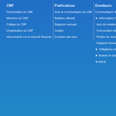
CMF
Publications
Emetteurs
Présentation du CMF
Avis et communiqués du CMF
Communiqués de
Missions du CMF
Bulletins officiels
► Informations f
Collège du CMF
Rapports annuels
Avis de notatio
Organisation du CMF
Guides
Convocation d
Intervenants sur le marché financier
Courbes des taux
Projets de réso
Rapports Annue
► Obligations et
► Actions et autr
►Sukuk