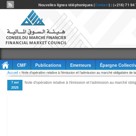
Nouvelles lignes téléphoniques (
Contact
) : (+216) 71 94
CMF
Publications
Emetteurs
Épargne Collecti
Vous êtes ici
Accueil
» Note d'opération relative à l'émission et l'admission au marché obligataire de l
Accès à l'information
7 avr
Note d'opération relative à l'émission et l'admission au marché obli
2025