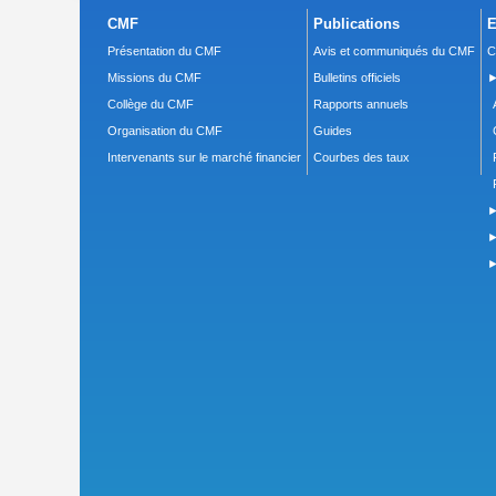
CMF
Publications
E
Présentation du CMF
Avis et communiqués du CMF
C
Missions du CMF
Bulletins officiels
►
Collège du CMF
Rapports annuels
Organisation du CMF
Guides
Intervenants sur le marché financier
Courbes des taux
►
►
►