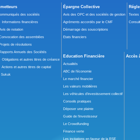
metteurs
Épargne Collective
Régle
ommuniqués des sociétés
Avis des OPC et des sociétés de gestion
Textes
 Informations financières
Agréments accordés par le CMF
Consult
Avis de notation
Démarrage des souscriptions
Convocation des assemblées
Etats financiers
Projets de résolutions
Rapports Annuels des Sociétés
Education Financière
Accès à
 Obligations et autres titres de créance
Actualités
 Actions et autres titres de capital
ABC de l’économie
Sukuk
Le marché financier
Les valeurs mobilières
Les véhicules d’investissement collectif
Conseils pratiques
Déposer une plainte
Guide de l’investisseur
Le Crowdfunding
Finance verte
Les incitations en faveur de la RSE