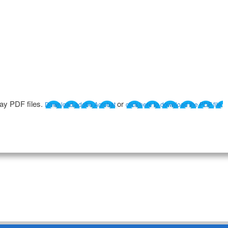
lay PDF files.
or
Download adobe Acrobat
click here to download the PDF file.