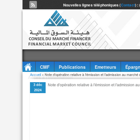
Nouvelles lignes téléphoniques (
Contact
) :
CMF
Publications
Emetteurs
Épargn
Vous êtes ici
Accueil
» Note d'opération relative à l'émission et l'admission au marché 
Accès à l'information
3 déc
Note d'opération relative à l'émission et l'admission a
2024