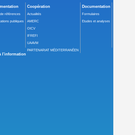
mentation
Coopération
Documentation
 de références
Actualités
Formulaires
ations publiques
AMERC
Etudes et analyses
OICV
IFREFI
UAAVM
PARTENARIAT MÉDITERRANÉEN
 l'information