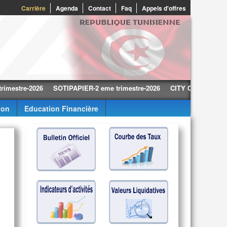
0
Carrière
Agenda
Contact
Faq
Appels d'offres
re-2026
SOTIPAPIER-2 eme trimestre-2026
CITY CARS-2 eme trimes
ion
Education Financière