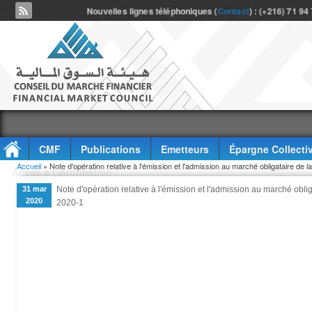
Nouvelles lignes téléphoniques (
Contact
) : (+216) 71 94
CMF
Publications
Emetteurs
Épargne Collecti
Vous êtes ici
Accueil
» Note d'opération relative à l'émission et l'admission au marché obligataire de
Accès à l'information
31 mar
Note d'opération relative à l'émission et l'admission au marché obl
2020
2020-1