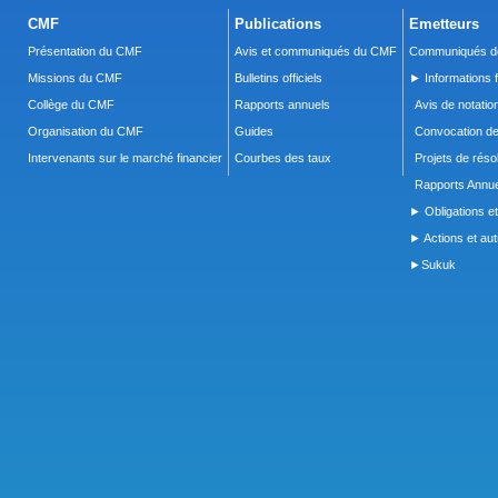
CMF
Publications
Emetteurs
Présentation du CMF
Avis et communiqués du CMF
Communiqués de
Missions du CMF
Bulletins officiels
► Informations f
Collège du CMF
Rapports annuels
Avis de notatio
Organisation du CMF
Guides
Convocation d
Intervenants sur le marché financier
Courbes des taux
Projets de réso
Rapports Annue
► Obligations et
► Actions et autr
►Sukuk