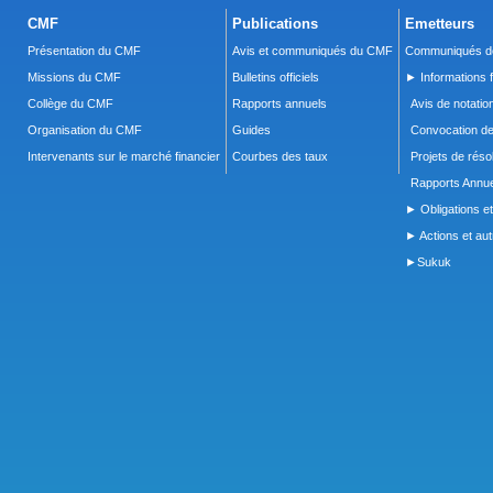
CMF
Publications
Emetteurs
Présentation du CMF
Avis et communiqués du CMF
Communiqués de
Missions du CMF
Bulletins officiels
► Informations f
Collège du CMF
Rapports annuels
Avis de notatio
Organisation du CMF
Guides
Convocation d
Intervenants sur le marché financier
Courbes des taux
Projets de réso
Rapports Annue
► Obligations et
► Actions et autr
►Sukuk