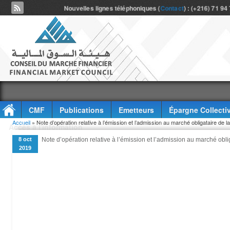
Nouvelles lignes téléphoniques (
Contact
) : (+216) 71 94
CMF
Publications
Emetteurs
Épargne Collecti
Vous êtes ici
Accueil
» Note d’opération relative à l’émission et l’admission au marché obligataire de l
Accès à l'information
8 oct
Note d’opération relative à l’émission et l’admission au marché obli
2019