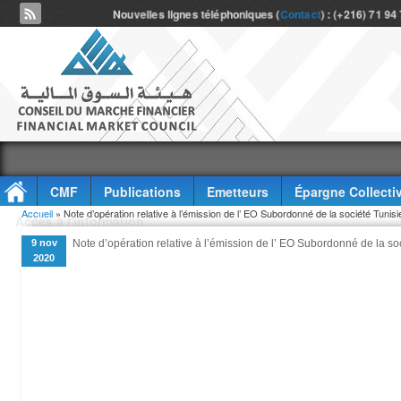
Nouvelles lignes téléphoniques (
Contact
) : (+216) 71 94
CMF
Publications
Emetteurs
Épargne Collecti
Vous êtes ici
Accueil
» Note d’opération relative à l’émission de l’ EO Subordonné de la société Tuni
Accès à l'information
9 nov
Note d’opération relative à l’émission de l’ EO Subordonné de la s
2020