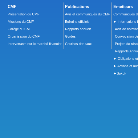
CMF
Publications
Emetteurs
Présentation du CMF
Avis et communiqués du CMF
Communiqués de
Missions du CMF
Bulletins officiels
► Informations f
Collège du CMF
Rapports annuels
Avis de notatio
Organisation du CMF
Guides
Convocation d
Intervenants sur le marché financier
Courbes des taux
Projets de réso
Rapports Annue
► Obligations et
► Actions et autr
►Sukuk