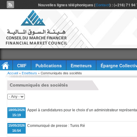
Nouvelles lignes téléphoniques (
Contact
) : (+216) 71 94
CMF
Publications
Emetteurs
Épargne Collecti
Vous êtes ici
Accueil
»
Emetteurs
» Communiqués des sociétés
Accès à l'information
Communiqués des sociétés
18/05/2026
Appel à candidatures pour le choix d’un administrateur représenta
15:19
15/05/2026
Communiqué de presse : Tunis Ré
16:54