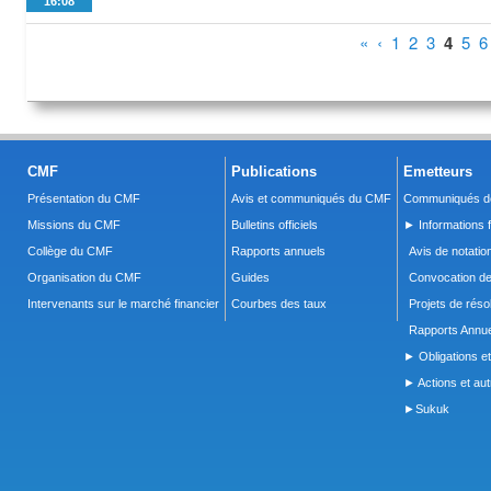
16:08
Pages
«
‹
1
2
3
4
5
6
CMF
Publications
Emetteurs
Présentation du CMF
Avis et communiqués du CMF
Communiqués de
Missions du CMF
Bulletins officiels
► Informations f
Collège du CMF
Rapports annuels
Avis de notatio
Organisation du CMF
Guides
Convocation d
Intervenants sur le marché financier
Courbes des taux
Projets de réso
Rapports Annue
► Obligations et
► Actions et autr
►Sukuk