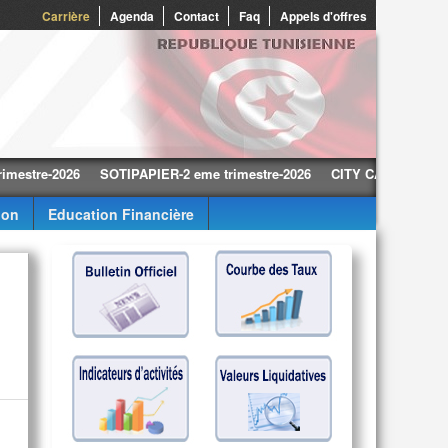
0
Carrière
Agenda
Contact
Faq
Appels d'offres
e-2026
SOTIPAPIER-2 eme trimestre-2026
CITY CARS-2 eme trimestr
ion
Education Financière