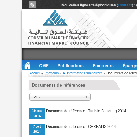
Nouvelles lignes téléphoniques (
Contact
) :
CMF
Publications
Emetteurs
Épargn
Vous êtes ici
Accueil
»
Emetteurs
»
► Informations financières
» Documents de référ
Accès à l'information
Documents de références
- Any -
19 oct
Document de référence : Tunisie Factoring 2014
2014
7 oct
Document de référence : CEREALIS 2014
2014