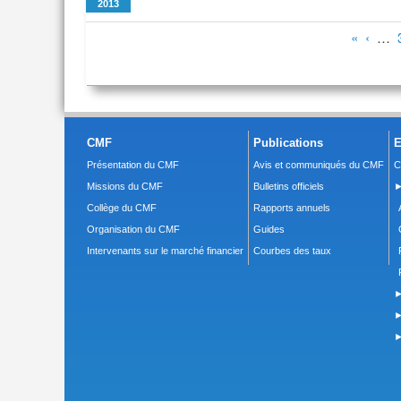
2013
Pages
«
‹
…
CMF
Publications
E
Présentation du CMF
Avis et communiqués du CMF
C
Missions du CMF
Bulletins officiels
►
Collège du CMF
Rapports annuels
Organisation du CMF
Guides
Intervenants sur le marché financier
Courbes des taux
►
►
►