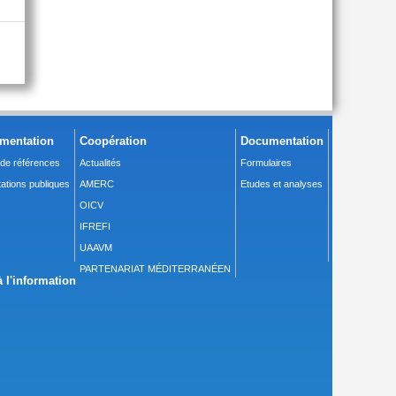
mentation
Coopération
Documentation
 de références
Actualités
Formulaires
ations publiques
AMERC
Etudes et analyses
OICV
IFREFI
UAAVM
PARTENARIAT MÉDITERRANÉEN
 l'information