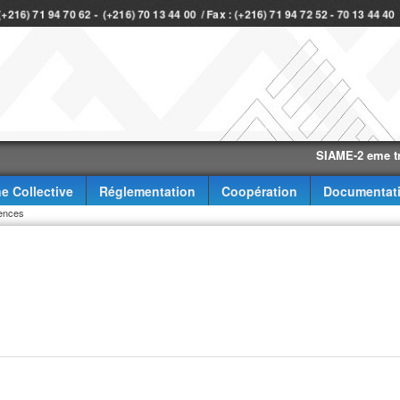
 (+216) 71 94 70 62 - (+216) 70 13 44 00 / Fax : (+216) 71 94 72 52 - 70 13 44 4
SIAME-2 eme trimestr
e Collective
Réglementation
Coopération
Documentat
ences