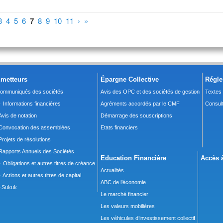
3
4
5
6
7
8
9
10
11
›
»
metteurs
Épargne Collective
Régle
ommuniqués des sociétés
Avis des OPC et des sociétés de gestion
Textes
 Informations financières
Agréments accordés par le CMF
Consult
Avis de notation
Démarrage des souscriptions
Convocation des assemblées
Etats financiers
Projets de résolutions
Rapports Annuels des Sociétés
Education Financière
Accès à
 Obligations et autres titres de créance
Actualités
 Actions et autres titres de capital
ABC de l’économie
Sukuk
Le marché financier
Les valeurs mobilières
Les véhicules d’investissement collectif