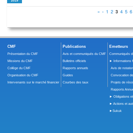
2019
Pages
«
‹
1
2
3
4
5
6
CMF
Publications
Emetteurs
Présentation du CMF
Avis et communiqués du CMF
Communiqués de
Missions du CMF
Bulletins officiels
► Informations f
Collège du CMF
Rapports annuels
Avis de notatio
Organisation du CMF
Guides
Convocation d
Intervenants sur le marché financier
Courbes des taux
Projets de réso
Rapports Annue
► Obligations et
► Actions et autr
►Sukuk