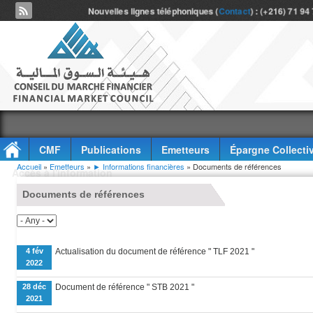
Nouvelles lignes téléphoniques (
Contact
) : (+216) 71 94
CMF
Publications
Emetteurs
Épargne Collecti
Vous êtes ici
Accueil
»
Emetteurs
»
► Informations financières
» Documents de références
Accès à l'information
Documents de références
4 fév
Actualisation du document de référence " TLF 2021 "
2022
28 déc
Document de référence " STB 2021 "
2021