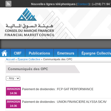
Nouvelles lignes téléphoniques (
Contact
) : (+216) 71 94
CMF
Publications
Emetteurs
Épargne Collecti
Vous êtes ici
Accueil
»
Épargne Collective
» Communiqués des OPC
Accès à l'information
Communiqués des OPC
30/04/2026
Paiement de dividendes : FCP GAT PERFORMANCE
14:36
30/04/2026
Paiement de dividendes : UNION FINANCIERE ALYSSA SICAV
14:36