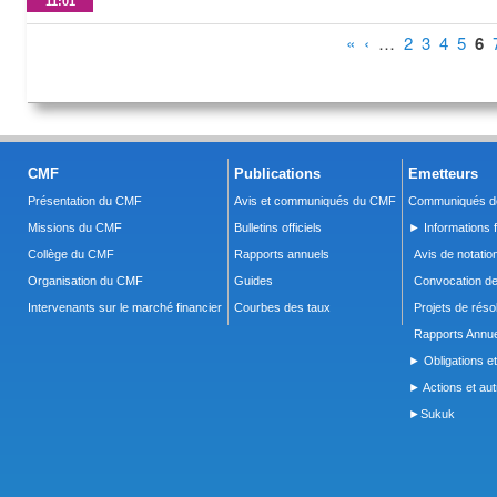
11:01
Pages
«
‹
…
2
3
4
5
6
CMF
Publications
Emetteurs
Présentation du CMF
Avis et communiqués du CMF
Communiqués de
Missions du CMF
Bulletins officiels
► Informations f
Collège du CMF
Rapports annuels
Avis de notatio
Organisation du CMF
Guides
Convocation d
Intervenants sur le marché financier
Courbes des taux
Projets de réso
Rapports Annue
► Obligations et
► Actions et autr
►Sukuk