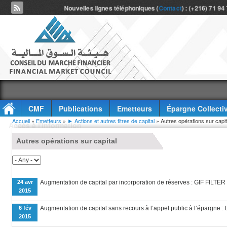
Nouvelles lignes téléphoniques (
Contact
) : (+216) 71 94
CMF
Publications
Emetteurs
Épargne Collecti
Vous êtes ici
Accueil
»
Emetteurs
»
► Actions et autres titres de capital
» Autres opérations sur capit
Accès à l'information
Autres opérations sur capital
24 avr
Augmentation de capital par incorporation de réserves : GIF FILTER
2015
6 fév
Augmentation de capital sans recours à l’appel public à l’épargne
2015