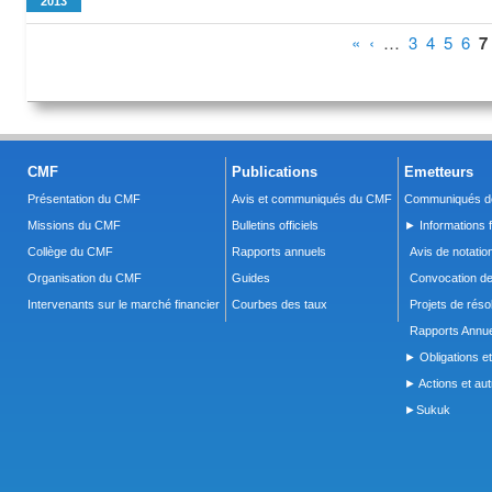
2013
Pages
«
‹
…
3
4
5
6
7
CMF
Publications
Emetteurs
Présentation du CMF
Avis et communiqués du CMF
Communiqués de
Missions du CMF
Bulletins officiels
► Informations f
Collège du CMF
Rapports annuels
Avis de notatio
Organisation du CMF
Guides
Convocation d
Intervenants sur le marché financier
Courbes des taux
Projets de réso
Rapports Annue
► Obligations et
► Actions et autr
►Sukuk