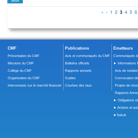
2019
Pages
«
‹
1
2
3
4
5
6
CMF
Publications
Emetteurs
Présentation du CMF
Avis et communiqués du CMF
Communiqués de
Missions du CMF
Bulletins officiels
► Informations f
Collège du CMF
Rapports annuels
Avis de notatio
Organisation du CMF
Guides
Convocation d
Intervenants sur le marché financier
Courbes des taux
Projets de réso
Rapports Annue
► Obligations et
► Actions et autr
►Sukuk