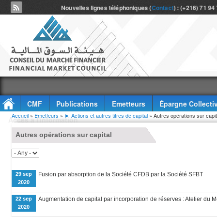
Nouvelles lignes téléphoniques (
Contact
) : (+216) 71 94
CMF
Publications
Emetteurs
Épargne Collecti
Vous êtes ici
Accueil
»
Emetteurs
»
► Actions et autres titres de capital
» Autres opérations sur capit
Accès à l'information
Autres opérations sur capital
29 sep
Fusion par absorption de la Société CFDB par la Société SFBT
2020
22 sep
Augmentation de capital par incorporation de réserves : Atelier du M
2020