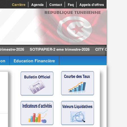
0
Carrière
Agenda
Contact
Faq
Appels d'offres
e-2026
SOTIPAPIER-2 eme trimestre-2026
CITY CARS-2 eme trimest
ion
Education Financière