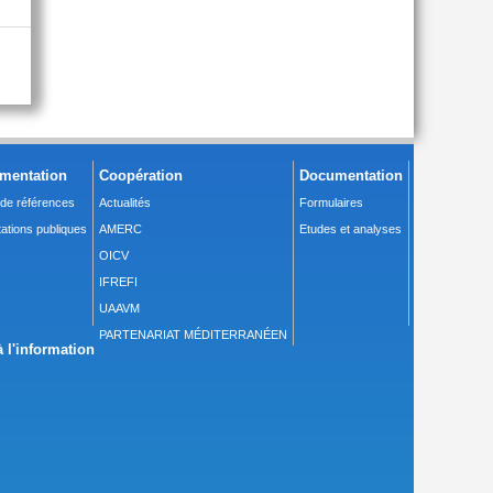
mentation
Coopération
Documentation
 de références
Actualités
Formulaires
ations publiques
AMERC
Etudes et analyses
OICV
IFREFI
UAAVM
PARTENARIAT MÉDITERRANÉEN
 l'information