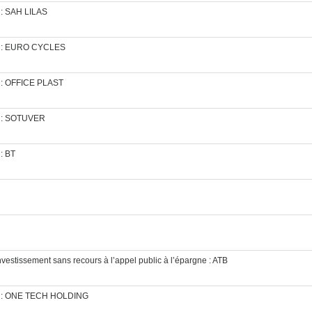
s : SAH LILAS
ves : EURO CYCLES
s : OFFICE PLAST
es : SOTUVER
: BT
nvestissement sans recours à l’appel public à l’épargne : ATB
ves : ONE TECH HOLDING