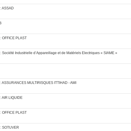
s : ASSAD
B
s : OFFICE PLAST
: Société Industrielle d’Appareillage et de Matériels Electriques « SIAME »
rves : ASSURANCES MULTIRISQUES ITTIHAD - AMI
 : AIR LIQUIDE
s : OFFICE PLAST
es : SOTUVER