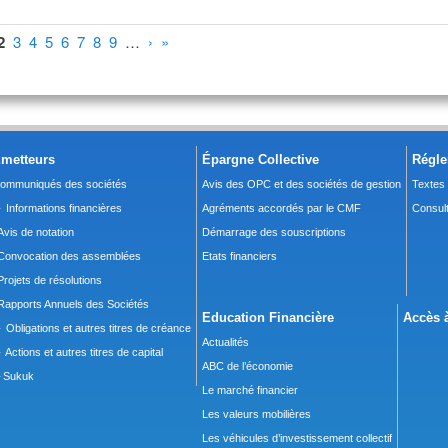
2
3
4
5
6
7
8
9
…
›
»
metteurs
Épargne Collective
Régle
ommuniqués des sociétés
Avis des OPC et des sociétés de gestion
Textes
 Informations financières
Agréments accordés par le CMF
Consult
Avis de notation
Démarrage des souscriptions
Convocation des assemblées
Etats financiers
Projets de résolutions
Rapports Annuels des Sociétés
Education Financière
Accès à
 Obligations et autres titres de créance
Actualités
 Actions et autres titres de capital
ABC de l’économie
Sukuk
Le marché financier
Les valeurs mobilières
Les véhicules d’investissement collectif