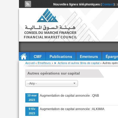
Nouvelles lignes téléphoniques (
Contact
) :
CMF
Publications
Emetteurs
Épargn
Vous êtes ici
Accueil
»
Emetteurs
»
► Actions et autres titres de capital
» Autres opéra
Accès à l'information
Autres opérations sur capital
- Any -
10 mar
Augmentation de capital annoncée : QNB
2023
9 fév
Augmentation de capital annoncée : ALKIMIA
2023