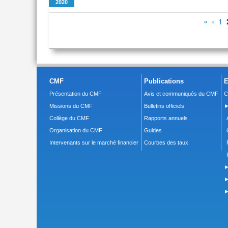
2020
Pages
«
‹
1
CMF
Publications
E
Présentation du CMF
Avis et communiqués du CMF
C
Missions du CMF
Bulletins officiels
►
Collège du CMF
Rapports annuels
Organisation du CMF
Guides
Intervenants sur le marché financier
Courbes des taux
►
►
►