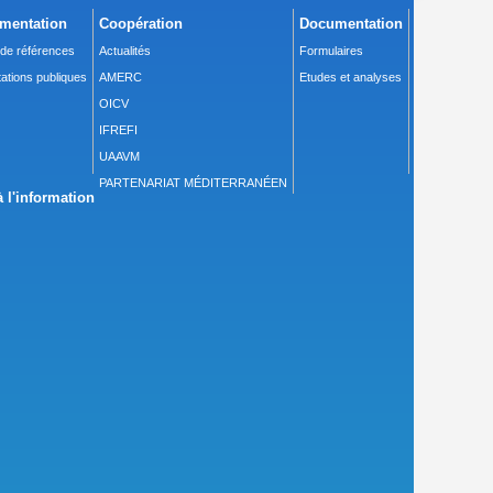
mentation
Coopération
Documentation
 de références
Actualités
Formulaires
ations publiques
AMERC
Etudes et analyses
OICV
IFREFI
UAAVM
PARTENARIAT MÉDITERRANÉEN
 l'information