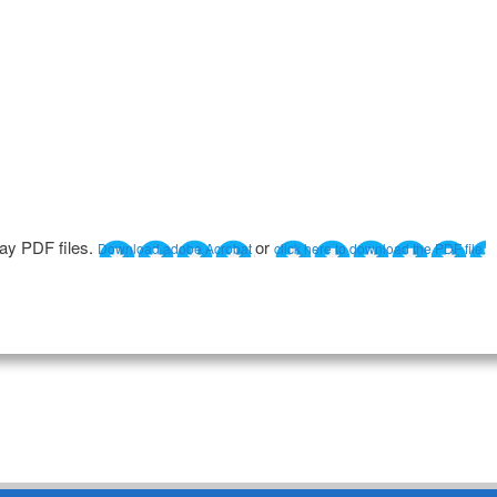
lay PDF files.
or
Download adobe Acrobat
click here to download the PDF file.