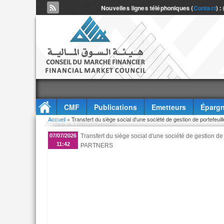
Nouvelles lignes téléphoniques (
Contact
) :
CMF
Publications
Emetteurs
Épargn
Vous êtes ici
Accueil
» Transfert du siège social d'une société de gestion de portef
Accès à l'information
07/07/2026
Transfert du siège social d'une société de gestion d
11:42
PARTNERS