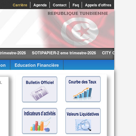
0
Carrière
Agenda
Contact
Faq
Appels d'offres
re-2026
SOTIPAPIER-2 eme trimestre-2026
CITY CARS-2 eme trimes
ion
Education Financière
AL