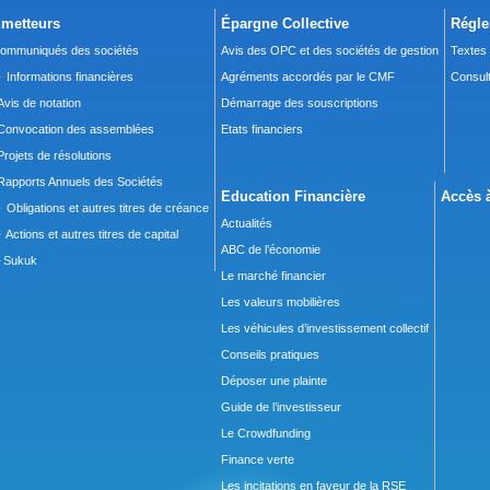
metteurs
Épargne Collective
Régle
ommuniqués des sociétés
Avis des OPC et des sociétés de gestion
Textes
 Informations financières
Agréments accordés par le CMF
Consult
Avis de notation
Démarrage des souscriptions
Convocation des assemblées
Etats financiers
Projets de résolutions
Rapports Annuels des Sociétés
Education Financière
Accès à
 Obligations et autres titres de créance
Actualités
 Actions et autres titres de capital
ABC de l’économie
Sukuk
Le marché financier
Les valeurs mobilières
Les véhicules d’investissement collectif
Conseils pratiques
Déposer une plainte
Guide de l’investisseur
Le Crowdfunding
Finance verte
Les incitations en faveur de la RSE