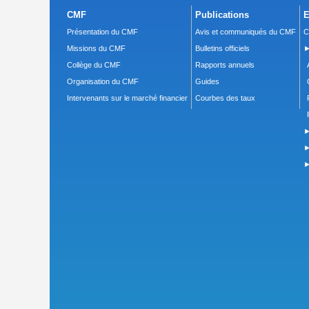
CMF
Publications
E
Présentation du CMF
Avis et communiqués du CMF
C
Missions du CMF
Bulletins officiels
►
Collège du CMF
Rapports annuels
Organisation du CMF
Guides
Intervenants sur le marché financier
Courbes des taux
►
►
►