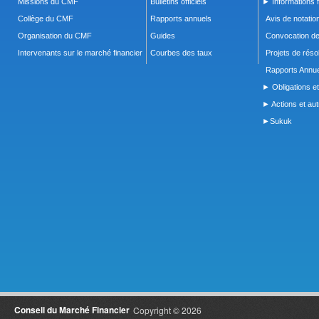
Missions du CMF
Bulletins officiels
► Informations f
Collège du CMF
Rapports annuels
Avis de notatio
Organisation du CMF
Guides
Convocation d
Intervenants sur le marché financier
Courbes des taux
Projets de réso
Rapports Annue
► Obligations et
► Actions et autr
►Sukuk
Conseil du Marché Financier
Copyright © 2026