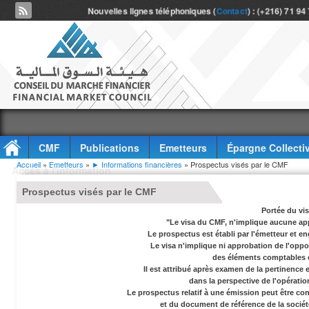
Nouvelles lignes téléphoniques (
Contact
) : (+216) 71 94
CMF
Publications
Emetteurs
Épargne Collecti
Vous êtes ici
Accueil
»
Emetteurs
»
► Informations financières
» Prospectus visés par le CMF
Accès à l'information
Prospectus visés par le CMF
Portée du vi
"Le visa du CMF, n'implique aucune app
Le prospectus est établi par l'émetteur et en
Le visa n'implique ni approbation de l'oppor
des éléments comptables e
Il est attribué après examen de la pertinence
dans la perspective de l'opérati
Le prospectus relatif à une émission peut être co
et du document de référence de la socié