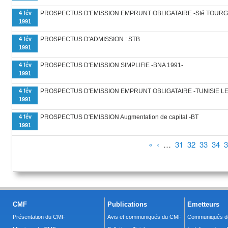
4 fév
PROSPECTUS D'EMISSION EMPRUNT OBLIGATAIRE -Sté TOUR
1991
4 fév
PROSPECTUS D'ADMISSION : STB
1991
4 fév
PROSPECTUS D'EMISSION SIMPLIFIE -BNA 1991-
1991
4 fév
PROSPECTUS D'EMISSION EMPRUNT OBLIGATAIRE -TUNISIE L
1991
4 fév
PROSPECTUS D'EMISSION Augmentation de capital -BT
1991
Pages
«
‹
…
31
32
33
34
3
CMF
Publications
Emetteurs
Présentation du CMF
Avis et communiqués du CMF
Communiqués de