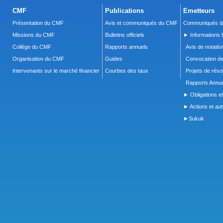
CMF
Publications
Emetteurs
Présentation du CMF
Avis et communiqués du CMF
Communiqués de
Missions du CMF
Bulletins officiels
► Informations f
Collège du CMF
Rapports annuels
Avis de notatio
Organisation du CMF
Guides
Convocation d
Intervenants sur le marché financier
Courbes des taux
Projets de réso
Rapports Annue
► Obligations et
► Actions et autr
►Sukuk