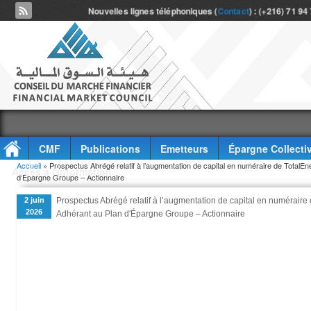
Nouvelles lignes téléphoniques (
Contact
) : (+216) 71 94
CMF
Publications
Emetteurs
Épargne Collecti
Vous êtes ici
Accueil
» Prospectus Abrégé relatif à l’augmentation de capital en numéraire de TotalE
Accès à l'information
d'Épargne Groupe – Actionnaire
2 juin
Prospectus Abrégé relatif à l’augmentation de capital en numéraire
2026
Adhérant au Plan d'Épargne Groupe – Actionnaire