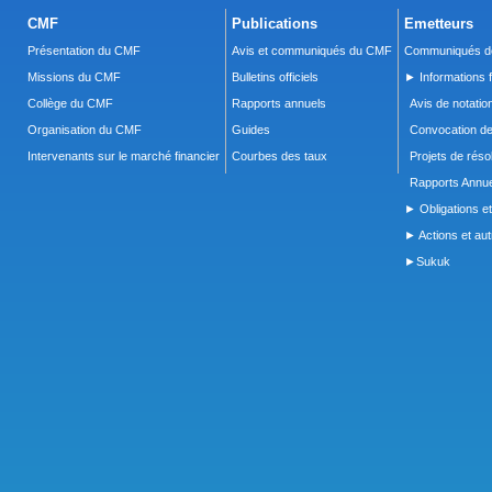
CMF
Publications
Emetteurs
Présentation du CMF
Avis et communiqués du CMF
Communiqués de
Missions du CMF
Bulletins officiels
► Informations f
Collège du CMF
Rapports annuels
Avis de notatio
Organisation du CMF
Guides
Convocation d
Intervenants sur le marché financier
Courbes des taux
Projets de réso
Rapports Annue
► Obligations et
► Actions et autr
►Sukuk