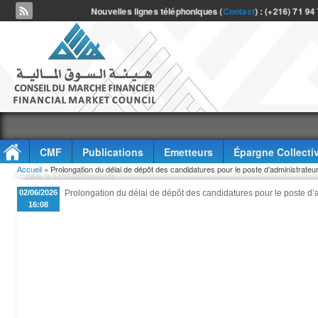
Nouvelles lignes téléphoniques (
Contact
) : (+216) 71 94
CMF
Publications
Emetteurs
Épargne Collecti
Vous êtes ici
Accueil
» Prolongation du délai de dépôt des candidatures pour le poste d’administrateu
Accès à l'information
02/06/2026
Prolongation du délai de dépôt des candidatures pour le poste d’
16:08