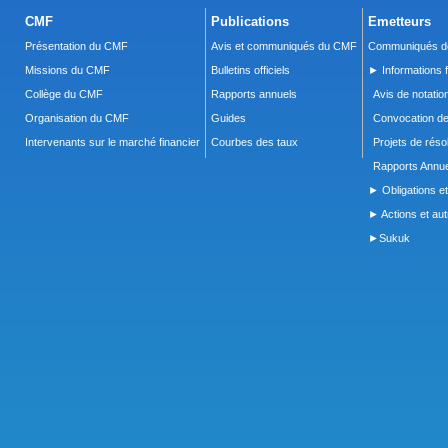
CMF
Publications
Emetteurs
Présentation du CMF
Avis et communiqués du CMF
Communiqués de
Missions du CMF
Bulletins officiels
► Informations f
Collège du CMF
Rapports annuels
Avis de notatio
Organisation du CMF
Guides
Convocation d
Intervenants sur le marché financier
Courbes des taux
Projets de réso
Rapports Annue
► Obligations et
► Actions et autr
►Sukuk