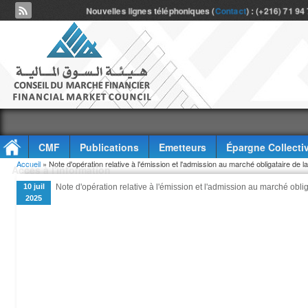
Nouvelles lignes téléphoniques (
Contact
) : (+216) 71 94
CMF
Publications
Emetteurs
Épargne Collecti
Vous êtes ici
Accueil
» Note d'opération relative à l'émission et l'admission au marché obligataire de l
Accès à l'information
10 juil
Note d'opération relative à l'émission et l'admission au marché obli
2025