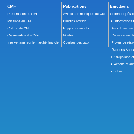
CMF
Publications
Emetteurs
Présentation du CMF
Avis et communiqués du CMF
Communiqués de
Missions du CMF
Bulletins officiels
► Informations f
Collège du CMF
Rapports annuels
Avis de notatio
Organisation du CMF
Guides
Convocation d
Intervenants sur le marché financier
Courbes des taux
Projets de réso
Rapports Annue
► Obligations et
► Actions et autr
►Sukuk