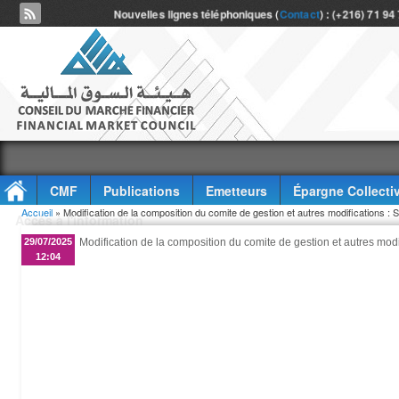
Nouvelles lignes téléphoniques (
Contact
) : (+216) 71 94
CMF
Publications
Emetteurs
Épargne Collecti
Vous êtes ici
Accueil
» Modification de la composition du comite de gestion et autres modification
Accès à l'information
29/07/2025
Modification de la composition du comite de gestion et autres m
12:04