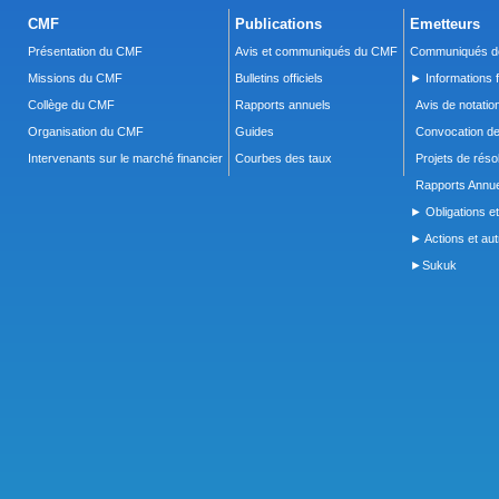
CMF
Publications
Emetteurs
Présentation du CMF
Avis et communiqués du CMF
Communiqués de
Missions du CMF
Bulletins officiels
► Informations f
Collège du CMF
Rapports annuels
Avis de notatio
Organisation du CMF
Guides
Convocation d
Intervenants sur le marché financier
Courbes des taux
Projets de réso
Rapports Annue
► Obligations et
► Actions et autr
►Sukuk