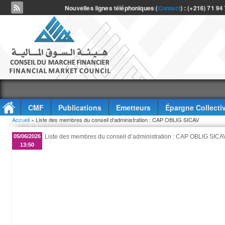
Nouvelles lignes téléphoniques (
Contact
) : (+216) 71 94
CMF
Publications
Emetteurs
Épargne Collecti
Vous êtes ici
Accueil
» Liste des membres du conseil d’administration : CAP OBLIG SICAV
Accès à l'information
05/06/2026
Liste des membres du conseil d’administration : CAP OBLIG SICA
13:50