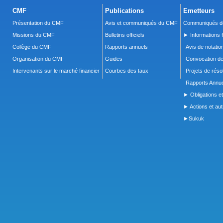
CMF
Publications
Emetteurs
Présentation du CMF
Avis et communiqués du CMF
Communiqués de
Missions du CMF
Bulletins officiels
► Informations f
Collège du CMF
Rapports annuels
Avis de notatio
Organisation du CMF
Guides
Convocation d
Intervenants sur le marché financier
Courbes des taux
Projets de réso
Rapports Annue
► Obligations et
► Actions et autr
►Sukuk