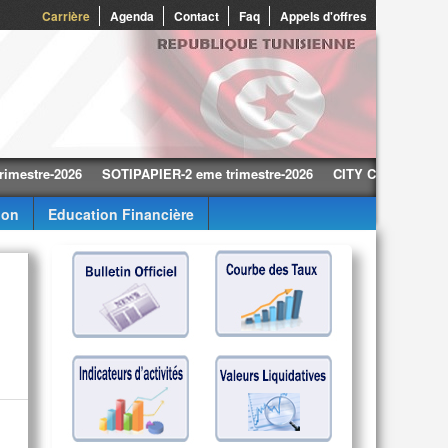
0
Carrière
Agenda
Contact
Faq
Appels d'offres
e-2026
SOTIPAPIER-2 eme trimestre-2026
CITY CARS-2 eme trimestr
ion
Education Financière