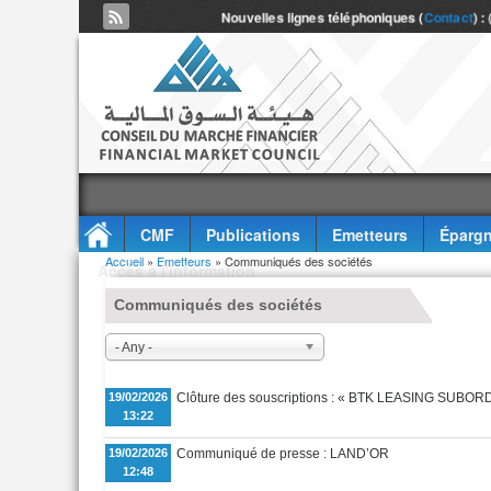
Nouvelles lignes téléphoniques (
Contact
) :
CMF
Publications
Emetteurs
Épargn
Vous êtes ici
Accueil
»
Emetteurs
» Communiqués des sociétés
Accès à l'information
Communiqués des sociétés
- Any -
19/02/2026
Clôture des souscriptions : « BTK LEASING SUBORD
13:22
19/02/2026
Communiqué de presse : LAND’OR
12:48