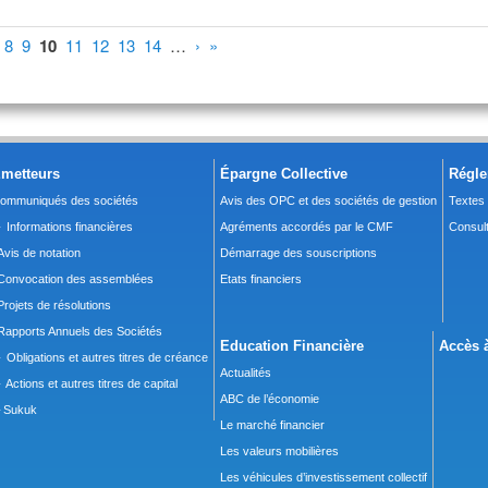
8
9
10
11
12
13
14
…
›
»
metteurs
Épargne Collective
Régle
ommuniqués des sociétés
Avis des OPC et des sociétés de gestion
Textes
 Informations financières
Agréments accordés par le CMF
Consult
Avis de notation
Démarrage des souscriptions
Convocation des assemblées
Etats financiers
Projets de résolutions
Rapports Annuels des Sociétés
Education Financière
Accès à
 Obligations et autres titres de créance
Actualités
 Actions et autres titres de capital
ABC de l’économie
Sukuk
Le marché financier
Les valeurs mobilières
Les véhicules d’investissement collectif