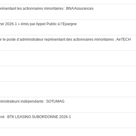
résentant les actionnaires minoritaires : BNA Assurances
ysir 2026-1 » émis par Appel Public à l’Epargne
r le poste d’administrateur représentant des actionnaires minoritaires : AeTECH
dministrateurs indépendants : SOTUMAG
bordonné : BTK LEASING SUBORDONNE 2026-1