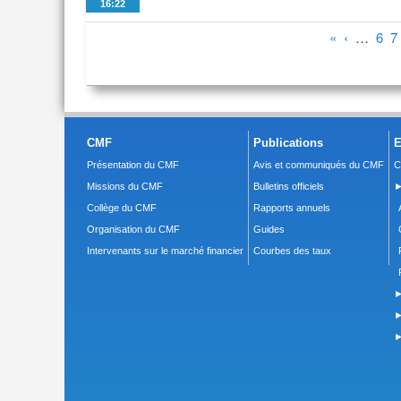
16:22
Pages
«
‹
…
6
7
CMF
Publications
E
Présentation du CMF
Avis et communiqués du CMF
C
Missions du CMF
Bulletins officiels
►
Collège du CMF
Rapports annuels
Organisation du CMF
Guides
Intervenants sur le marché financier
Courbes des taux
►
►
►