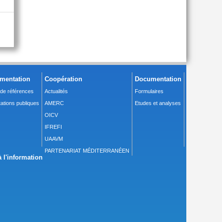
mentation
Coopération
Documentation
 de références
Actualités
Formulaires
ations publiques
AMERC
Etudes et analyses
OICV
IFREFI
UAAVM
PARTENARIAT MÉDITERRANÉEN
 l'information