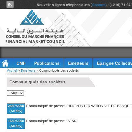
Nouvelles lignes téléphoniques (
Contact
) : (+216) 71 94
CMF
Publications
Emetteurs
Épargne Collecti
Vous êtes ici
Accueil
»
Emetteurs
» Communiqués des sociétés
Accès à l'information
Communiqués des sociétés
24/07/2008
Communiqué de presse : UNION INTERNATIONALE DE BANQU
(All day)
15/07/2008
Communiqué de presse : STAR
(All day)