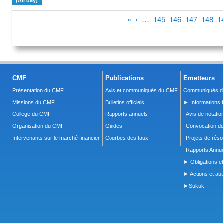
(All day)
Pages
«
‹
…
145
146
147
148
1
CMF
Publications
Emetteurs
Présentation du CMF
Avis et communiqués du CMF
Communiqués de
Missions du CMF
Bulletins officiels
► Informations f
Collège du CMF
Rapports annuels
Avis de notatio
Organisation du CMF
Guides
Convocation d
Intervenants sur le marché financier
Courbes des taux
Projets de réso
Rapports Annue
► Obligations et
► Actions et autr
►Sukuk