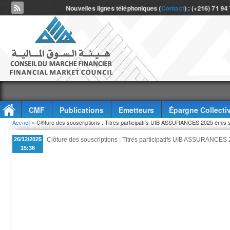
Nouvelles lignes téléphoniques (
Contact
) : (+216) 71 94
CMF
Publications
Emetteurs
Épargne Collecti
Vous êtes ici
Accueil
» Clôture des souscriptions : Titres participatifs UIB ASSURANCES 2025 émis sa
Accès à l'information
26/12/2025
Clôture des souscriptions : Titres participatifs UIB ASSURANCES 
15:36