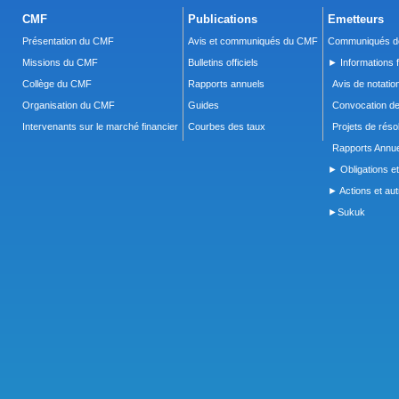
CMF
Publications
Emetteurs
Présentation du CMF
Avis et communiqués du CMF
Communiqués de
Missions du CMF
Bulletins officiels
► Informations f
Collège du CMF
Rapports annuels
Avis de notatio
Organisation du CMF
Guides
Convocation d
Intervenants sur le marché financier
Courbes des taux
Projets de réso
Rapports Annue
► Obligations et
► Actions et autr
►Sukuk