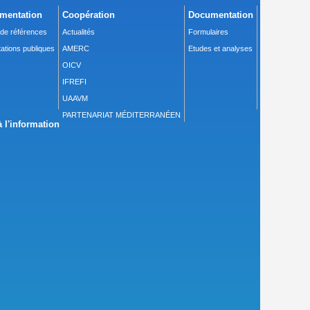
mentation
Coopération
Documentation
 de références
Actualités
Formulaires
ations publiques
AMERC
Etudes et analyses
OICV
IFREFI
UAAVM
PARTENARIAT MÉDITERRANÉEN
 l'information