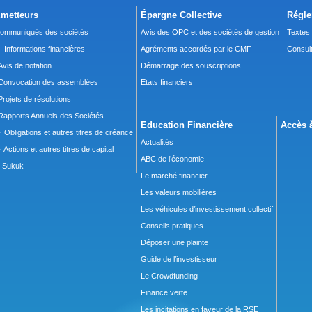
metteurs
Épargne Collective
Régle
ommuniqués des sociétés
Avis des OPC et des sociétés de gestion
Textes
 Informations financières
Agréments accordés par le CMF
Consult
Avis de notation
Démarrage des souscriptions
Convocation des assemblées
Etats financiers
Projets de résolutions
Rapports Annuels des Sociétés
Education Financière
Accès à
 Obligations et autres titres de créance
Actualités
 Actions et autres titres de capital
ABC de l’économie
Sukuk
Le marché financier
Les valeurs mobilières
Les véhicules d’investissement collectif
Conseils pratiques
Déposer une plainte
Guide de l’investisseur
Le Crowdfunding
Finance verte
Les incitations en faveur de la RSE