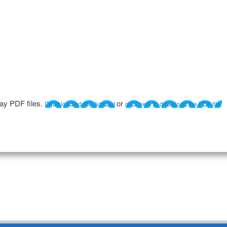
lay PDF files.
or
Download adobe Acrobat
click here to download the PDF file.