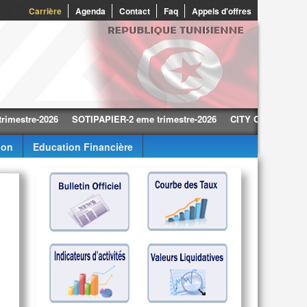
0
Carrière
Agenda
Contact
Faq
Appels d'offres
re-2026
SOTIPAPIER-2 eme trimestre-2026
CITY CARS-2 eme trimest
ion
Education Financière