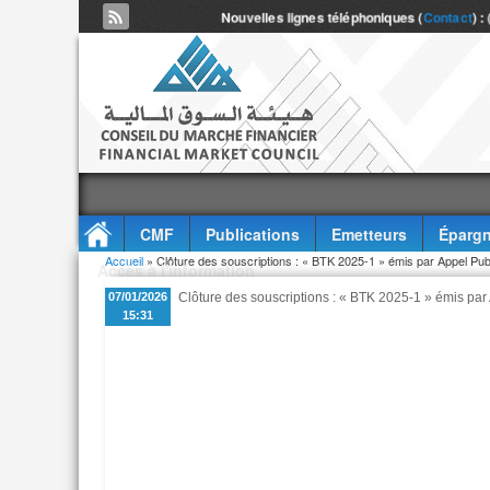
Nouvelles lignes téléphoniques (
Contact
) :
CMF
Publications
Emetteurs
Épargn
Vous êtes ici
Accueil
» Clôture des souscriptions : « BTK 2025-1 » émis par Appel Publ
Accès à l'information
07/01/2026
Clôture des souscriptions : « BTK 2025-1 » émis par
15:31