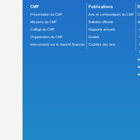
CMF
Publications
E
Présentation du CMF
Avis et communiqués du CMF
C
Missions du CMF
Bulletins officiels
►
Collège du CMF
Rapports annuels
Organisation du CMF
Guides
Intervenants sur le marché financier
Courbes des taux
►
►
►