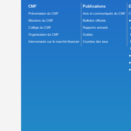
CMF
Publications
E
Présentation du CMF
Avis et communiqués du CMF
C
Missions du CMF
Bulletins officiels
►
Collège du CMF
Rapports annuels
Organisation du CMF
Guides
Intervenants sur le marché financier
Courbes des taux
►
►
►