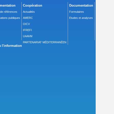
mentation
Coopération
Documentation
 de références
Actualités
Formulaires
ations publiques
AMERC
Etudes et analyses
OICV
IFREFI
UAAVM
PARTENARIAT MÉDITERRANÉEN
 l'information