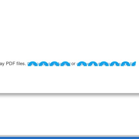
lay PDF files.
or
Download adobe Acrobat
click here to download the PDF file.