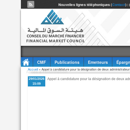
Nouvelles lignes téléphoniques (
Contact
) :
CMF
Publications
Emetteurs
Épargn
Vous êtes ici
Accueil
» Appel à candidature pour la désignation de deux administra
Accès à l'information
29/01/2026
Appel à candidature pour la désignation de deux 
15:09