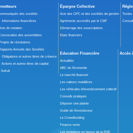
metteurs
Épargne Collective
Régle
ommuniqués des sociétés
Avis des OPC et des sociétés de gestion
Textes
 Informations financières
Agréments accordés par le CMF
Consult
Avis de notation
Démarrage des souscriptions
Convocation des assemblées
Etats financiers
Projets de résolutions
Rapports Annuels des Sociétés
Education Financière
Accès à
 Obligations et autres titres de créance
Actualités
 Actions et autres titres de capital
ABC de l’économie
Sukuk
Le marché financier
Les valeurs mobilières
Les véhicules d’investissement collectif
Conseils pratiques
Déposer une plainte
Guide de l’investisseur
Le Crowdfunding
Finance verte
Les incitations en faveur de la RSE