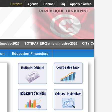
0
Carrière
Agenda
Contact
Faq
Appels d'offres
e-2026
SOTIPAPIER-2 eme trimestre-2026
CITY CARS-2 eme trimest
ion
Education Financière